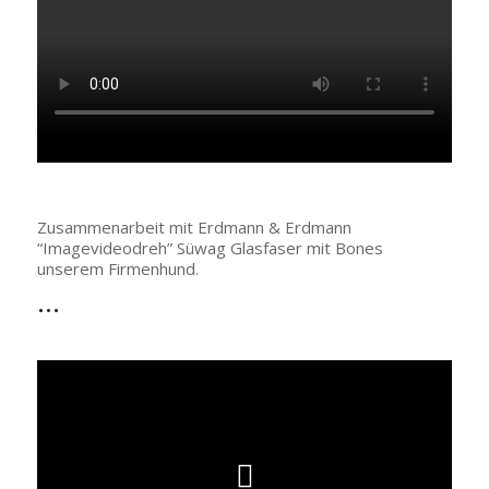
Zusammenarbeit mit Erdmann & Erdmann
“Imagevideodreh” Süwag Glasfaser mit Bones
unserem Firmenhund.
…