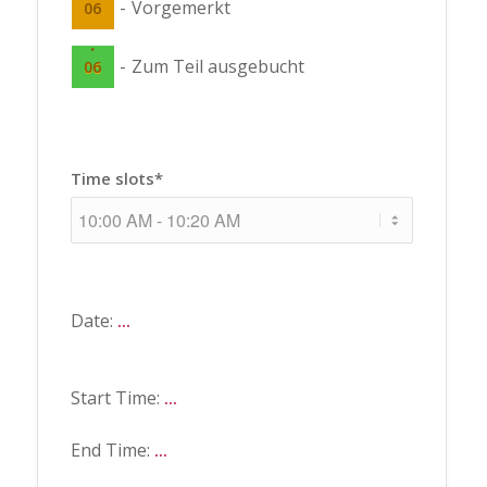
-
Vorgemerkt
06
·
-
Zum Teil ausgebucht
06
Time slots*
Date:
...
Start Time:
...
End Time:
...