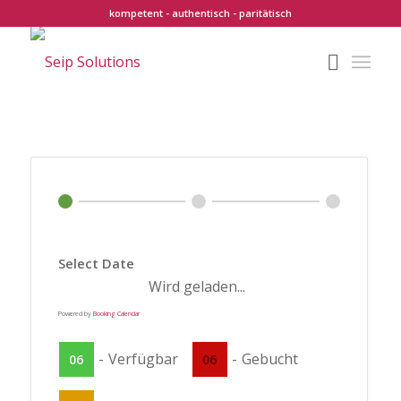
kompetent - authentisch - paritätisch
Select Date
Wird geladen...
Powered by
Booking Calendar
-
Verfügbar
-
Gebucht
06
06